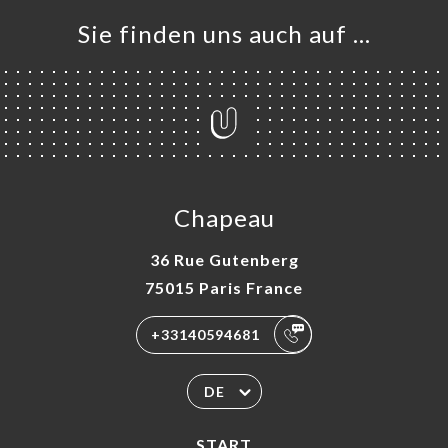
ERIE
Sie finden uns auch auf …
RTUNG
NÜ
TAKT
Chapeau
36 Rue Gutenberg
75015 Paris France
+33140594681
DE
START