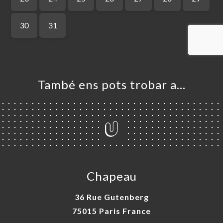
RVAR
A
NDA
ERIA
ENYES
RTA
També ens pots trobar a…
ACTAR
Chapeau
36 Rue Gutenberg
75015 Paris France