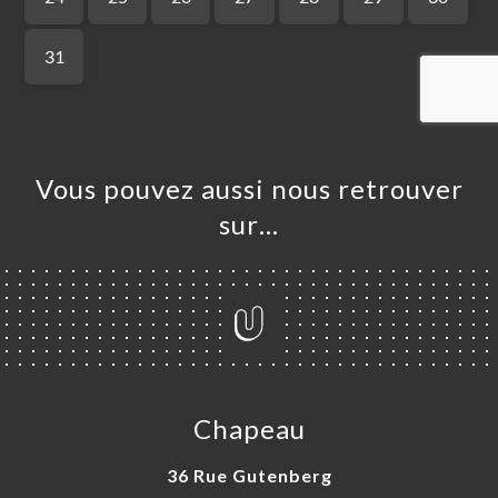
UEIL
RVER
ANDER
ERIE
IS
RTE
Vous pouvez aussi nous retrouver
TACT
sur…
Chapeau
36 Rue Gutenberg